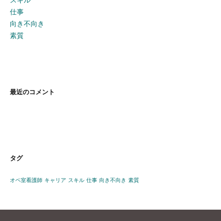
仕事
向き不向き
素質
最近のコメント
タグ
オペ室看護師
キャリア
スキル
仕事
向き不向き
素質